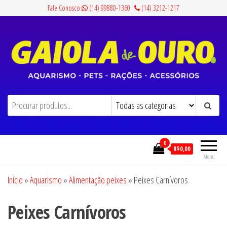
Pular
Fale Conosco
(14) 99880-1360
(14) 3212-1217
para
o
conteúdo
Gaiola de Ouro
Aquarismo, Pets, Rações e Acessórios
0
R$0,00
Menu
Início
»
Aquarismo
»
Alimentação peixes
»
Peixes Carnívoros
Peixes Carnívoros