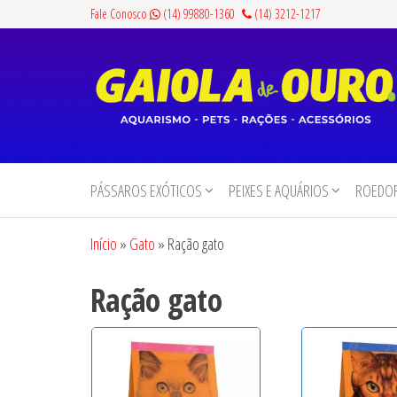
Pular
Fale Conosco
(14) 99880-1360
(14) 3212-1217
para
o
conteúdo
Gaiola
Aquarismo,
Pets,
de
Rações e
PÁSSAROS EXÓTICOS
PEIXES E AQUÁRIOS
ROEDOR
Ouro
Acessórios
Início
»
Gato
»
Ração gato
Ração gato