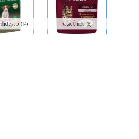
Filhote gato
(14)
Ração Úmido
(8)