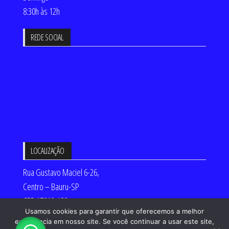
8:30h às 12h
REDE SOCIAL
LOCALIZAÇÃO
Rua Gustavo Maciel 6-26,
Centro – Bauru-SP
CEP 17010-180
Usamos cookies para garantir que oferecemos a melhor
Desenvolvido por:
experiência em nosso site. Se você continuar a usar este site,