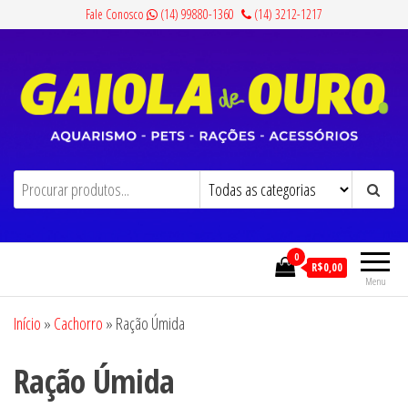
Pular
Fale Conosco
(14) 99880-1360
(14) 3212-1217
para
o
conteúdo
Gaiola de Ouro
Aquarismo, Pets, Rações e Acessórios
0
R$0,00
Menu
Início
»
Cachorro
»
Ração Úmida
Ração Úmida