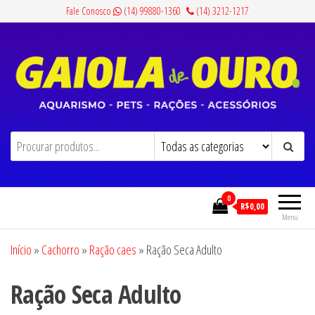
Pular
Fale Conosco
(14) 99880-1360
(14) 3212-1217
para
o
conteúdo
Gaiola de Ouro
Aquarismo, Pets, Rações e Acessórios
0
R$0,00
Menu
Início
»
Cachorro
»
Ração caes
»
Ração Seca Adulto
Ração Seca Adulto