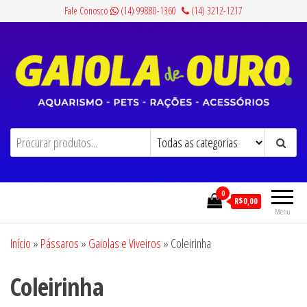
Pular
Fale Conosco
(14) 99880-1360
(14) 3212-1217
para
o
conteúdo
Gaiola de Ouro
Aquarismo, Pets, Rações e Acessórios
0
R$0,00
Menu
Início
»
Pássaros
»
Gaiolas e Viveiros
»
Coleirinha
Coleirinha