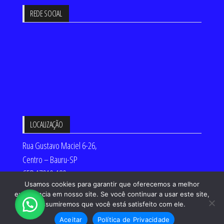
REDE SOCIAL
LOCALIZAÇÃO
Rua Gustavo Maciel 6-26,
Centro – Bauru-SP
CEP 17010-180
Usamos cookies para garantir que oferecemos a melhor
Desenvolvido por:
experiência em nosso site. Se você continuar a usar este site,
assumiremos que você está satisfeito com ele.
Aceitar
Política de Privacidade