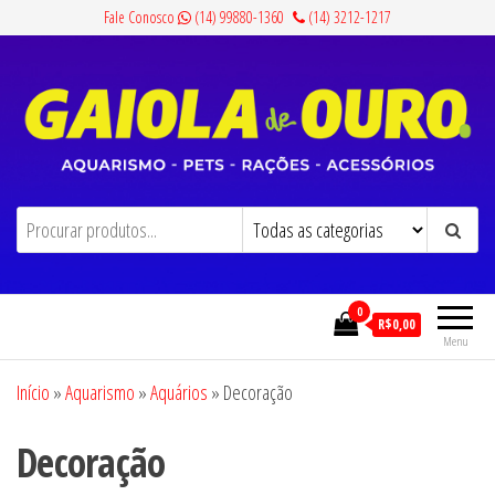
Pular
Fale Conosco
(14) 99880-1360
(14) 3212-1217
para
o
conteúdo
Gaiola de Ouro
Aquarismo, Pets, Rações e Acessórios
0
R$0,00
Menu
Início
»
Aquarismo
»
Aquários
»
Decoração
Decoração