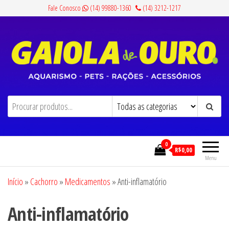
Pular
Fale Conosco
(14) 99880-1360
(14) 3212-1217
para
o
conteúdo
Gaiola de Ouro
Aquarismo, Pets, Rações e Acessórios
0
R$0,00
Menu
Início
»
Cachorro
»
Medicamentos
»
Anti-inflamatório
Anti-inflamatório