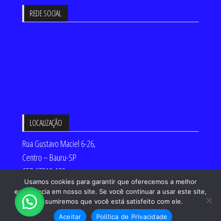
REDE SOCIAL
LOCALIZAÇÃO
Rua Gustavo Maciel 6-26,
Centro – Bauru-SP
CEP 17010-180
Usamos cookies para garantir que oferecemos a melhor
Desenvolvido por:
experiência em nosso site. Se você continuar a usar este site,
assumiremos que você está satisfeito com ele.
Aceitar
Política de Privacidade