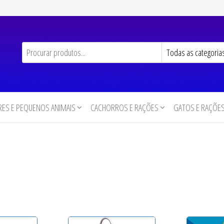
ES E PEQUENOS ANIMAIS
CACHORROS E RAÇÕES
GATOS E RAÇÕE