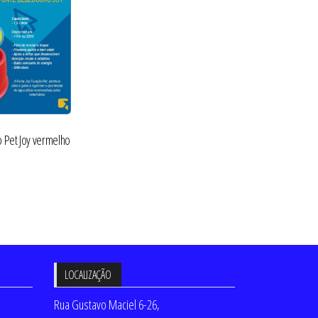
o Pet Joy vermelho
LOCALIZAÇÃO
Rua Gustavo Maciel 6-26,