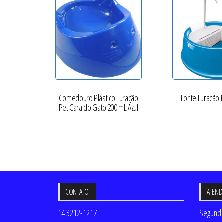
Comedouro Plástico Furação
Fonte Furacão P
Pet Cara do Gato 200 mL Azul
CONTATO
ATEN
14 3212-1217
Segunda