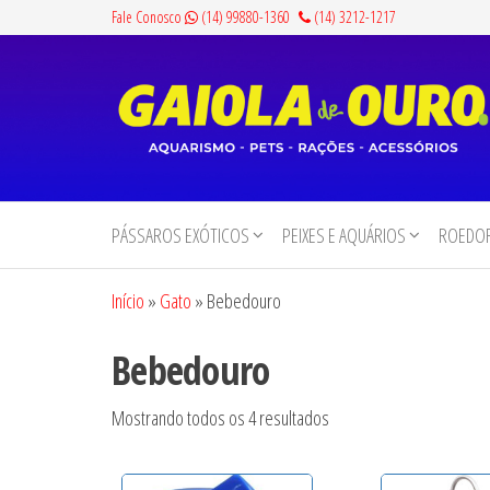
Pular
Fale Conosco
(14) 99880-1360
(14) 3212-1217
para
o
conteúdo
Gaiola
Aquarismo,
Pets,
de
Rações e
PÁSSAROS EXÓTICOS
PEIXES E AQUÁRIOS
ROEDOR
Ouro
Acessórios
Início
»
Gato
»
Bebedouro
Bebedouro
Mostrando todos os 4 resultados