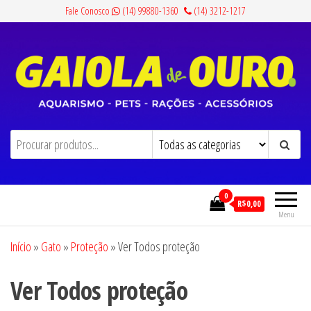
Pular
Fale Conosco
(14) 99880-1360
(14) 3212-1217
para
o
conteúdo
Gaiola de Ouro
Aquarismo, Pets, Rações e Acessórios
0
R$0,00
Menu
Início
»
Gato
»
Proteção
»
Ver Todos proteção
Ver Todos proteção