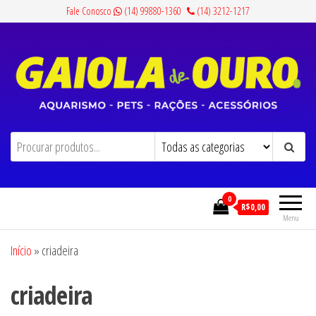
Pular
Fale Conosco
(14) 99880-1360
(14) 3212-1217
para
o
conteúdo
Gaiola de Ouro
Aquarismo, Pets, Rações e Acessórios
0
R$0,00
Menu
Início
»
criadeira
criadeira