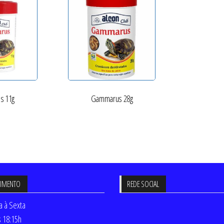
s 11g
Gammarus 28g
DIMENTO
REDE SOCIAL
 à Sexta
s 18:15h