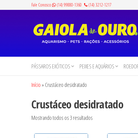
Pular
Fale Conosco
(14) 99880-1360
(14) 3212-1217
para
o
conteúdo
Gaiola
Aquarismo,
Pets,
de
Rações e
PÁSSAROS EXÓTICOS
PEIXES E AQUÁRIOS
ROEDOR
Ouro
Acessórios
Início
»
Crustáceo desidratado
Crustáceo desidratado
Mostrando todos os 3 resultados