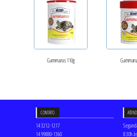
Gammarus 110g
Gammaru
CONTATO
ATEN
14 3212-1217
Segunda
14 99880-1360
8:30h à