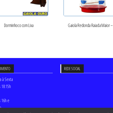
Dorminhoco com Lixa
Gaiola Redonda Raiada Maior –
DIMENTO
REDE SOCIAL
 à Sexta
s 18:15h
s 16h e
o