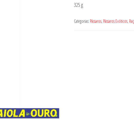
325 g
Categorias:
Pássaros
,
Pássaros Exóticos
,
Ra