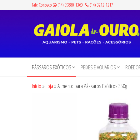
Pular
Fale Conosco
(14) 99880-1360
(14) 3212-1217
para
o
conteúdo
Gaiola
Aquarismo,
Pets,
de
Rações e
PÁSSAROS EXÓTICOS
PEIXES E AQUÁRIOS
ROEDOR
Ouro
Acessórios
Início
»
Loja
»
Alimento para Pássaros Exóticos 350g