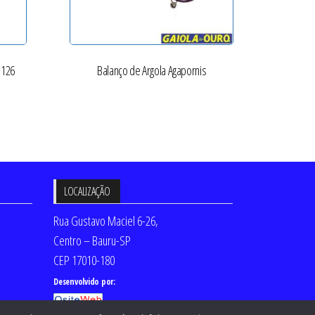
 126
Balanço de Argola Agapornis
LOCALIZAÇÃO
Rua Gustavo Maciel 6-26,
Centro – Bauru-SP
CEP 17010-180
Desenvolvido por: