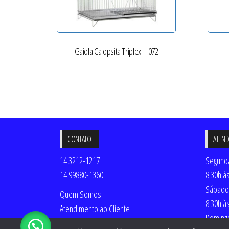
Gaiola Calopsita Triplex – 072
CONTATO
ATEN
14 3212-1217
Segunda
14 99880-1360
8:30h à
Sábado
Quem Somos
8:30h à
Atendimento ao Cliente
Doming