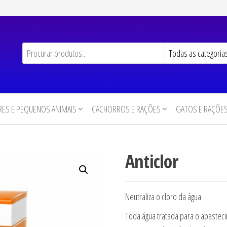
ES E PEQUENOS ANIMAIS
CACHORROS E RAÇÕES
GATOS E RAÇÕE
Anticlor
Neutraliza o cloro da água
Toda água tratada para o abaste