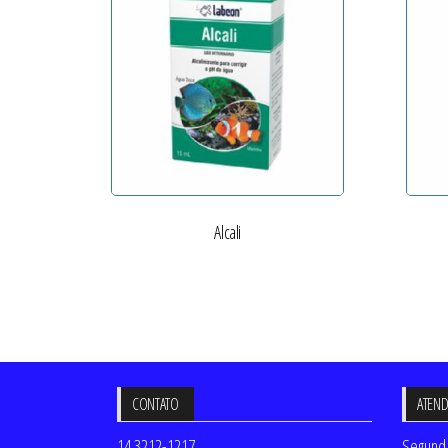
Alcali
CONTATO
ATEN
14 3212-1217
Segunda