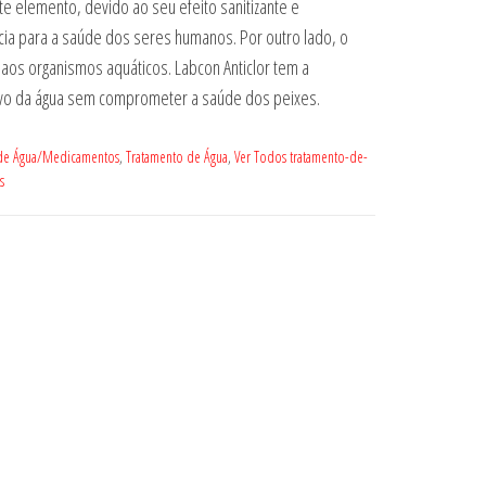
ste elemento, devido ao seu efeito sanitizante e
cia para a saúde dos seres humanos. Por outro lado, o
o aos organismos aquáticos. Labcon Anticlor tem a
tivo da água sem comprometer a saúde dos peixes.
de Água/Medicamentos
,
Tratamento de Água
,
Ver Todos tratamento-de-
s