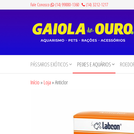
Pular
Fale Conosco
(14) 99880-1360
(14) 3212-1217
para
o
conteúdo
Gaiola
Aquarismo,
Pets,
de
Rações e
PÁSSAROS EXÓTICOS
PEIXES E AQUÁRIOS
ROEDOR
Ouro
Acessórios
Início
»
Loja
»
Anticlor