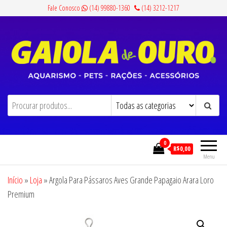
Pular
Fale Conosco
(14) 99880-1360
(14) 3212-1217
para
o
conteúdo
Gaiola de Ouro
Aquarismo, Pets, Rações e Acessórios
0
R$0,00
Menu
Início
»
Loja
»
Argola Para Pássaros Aves Grande Papagaio Arara Loro
Premium