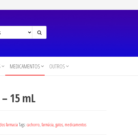
S
MEDICAMENTOS
OUTROS
 – 15 mL
dos farmacia
Tags:
cachorro
,
farmácia
,
gatos
,
medicamentos