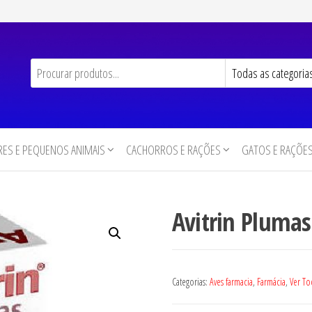
ES E PEQUENOS ANIMAIS
CACHORROS E RAÇÕES
GATOS E RAÇÕE
Avitrin Plumas
Categorias:
Aves farmacia
,
Farmácia
,
Ver To