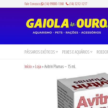
Pular
Fale Conosco
(14) 99880-1360
(14) 3212-1217
para
o
conteúdo
Gaiola
Aquarismo,
Pets,
de
Rações e
PÁSSAROS EXÓTICOS
PEIXES E AQUÁRIOS
ROEDOR
Ouro
Acessórios
Início
»
Loja
»
Avitrin Plumas – 15 mL