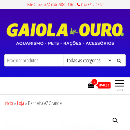
Pular
Fale Conosco
(14) 99880-1360
(14) 3212-1217
para
o
conteúdo
Gaiola de Ouro
Aquarismo, Pets, Rações e Acessórios
0
R$0,00
Menu
Início
»
Loja
»
Banheira AZ Grande