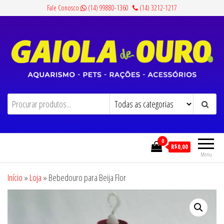
Pular
Fale Conosco
(14) 99880-1360
(14) 3212-1217
para
o
conteúdo
Gaiola de Ouro
Aquarismo, Pets, Rações e Acessórios
0
R$0,00
Menu
Início
»
Loja
»
Bebedouro para Beija Flor