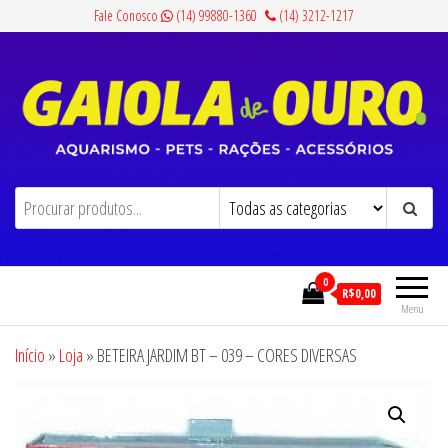
Pular
Fale Conosco
(14) 99880-1360
(14) 3212-1217
para
o
conteúdo
Gaiola de Ouro
Aquarismo, Pets, Rações e Acessórios
0
R$0,00
Menu
Início
»
Loja
»
BETEIRA JARDIM BT – 039 – CORES DIVERSAS