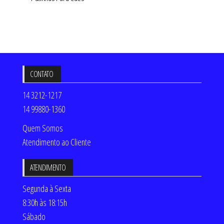
CONTATO
14 3212-1217
14 99880-1360
Quem Somos
Atendimento ao Cliente
ATENDIMENTO
Segunda à Sexta
8:30h às 18:15h
Sábado