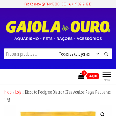
Pular
Fale Conosco
(14) 99880-1360
(14) 3212-1217
para
o
conteúdo
Gaiola de Ouro
Aquarismo, Pets, Rações e Acessórios
0
R$0,00
Menu
Início
»
Loja
»
Biscoito Pedigree Biscrok Cães Adultos Raças Pequenas
1 Kg