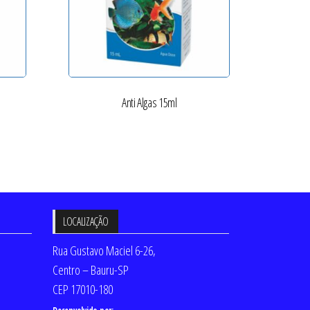
Anti Algas 15ml
LOCALIZAÇÃO
Rua Gustavo Maciel 6-26,
Centro – Bauru-SP
CEP 17010-180