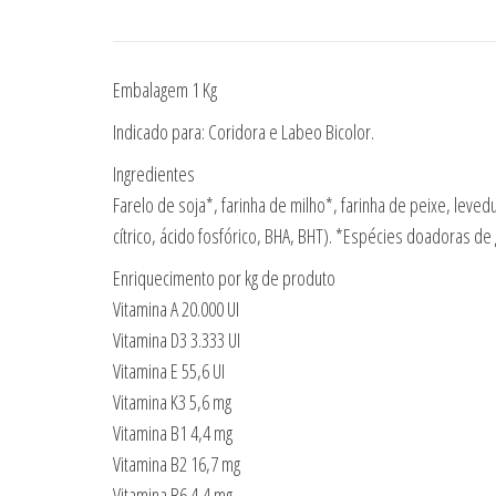
Embalagem 1 Kg
Indicado para: Coridora e Labeo Bicolor.
Ingredientes
Farelo de soja*, farinha de milho*, farinha de peixe, leved
cítrico, ácido fosfórico, BHA, BHT). *Espécies doadoras d
Enriquecimento por kg de produto
Vitamina A 20.000 UI
Vitamina D3 3.333 UI
Vitamina E 55,6 UI
Vitamina K3 5,6 mg
Vitamina B1 4,4 mg
Vitamina B2 16,7 mg
Vitamina B6 4,4 mg