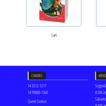
Sani
CONTATO
ATEN
14 3212-1217
Segunda
14 99880-1360
8:30h à
Sábado
Quem Somos
8:30h à