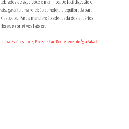
ertebrados de água doce e marinhos. De fácil digestão e
ais, garante uma refeição completa e equilibrada para
 e Cascudos. Para a manutenção adequada dos aquários
nadores e corretivos Labcon.
o
,
Outras Espécies peixes
,
Peixes de Água Doce e Peixes de Água Salgada