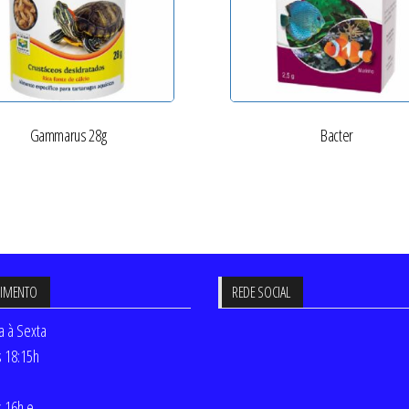
Gammarus 28g
Bacter
DIMENTO
REDE SOCIAL
 à Sexta
s 18:15h
s 16h e