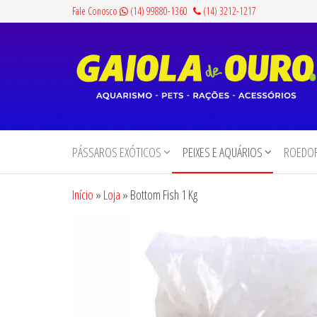
Pular
Fale Conosco
(14) 99880-1360
(14) 3212-1217
para
o
conteúdo
Gaiola
Aquarismo,
Pets,
de
Rações e
PÁSSAROS EXÓTICOS
PEIXES E AQUÁRIOS
ROEDOR
Ouro
Acessórios
Início
»
Loja
»
Bottom Fish 1 Kg