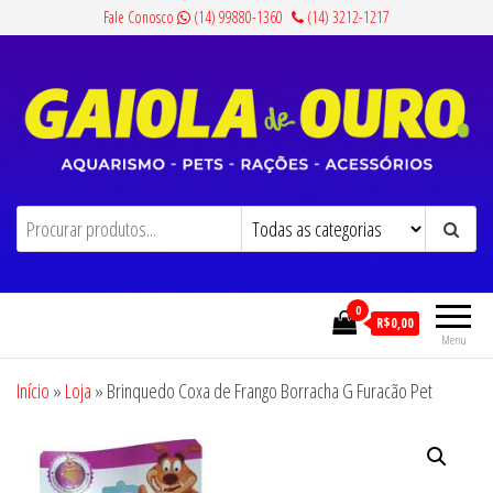
Pular
Fale Conosco
(14) 99880-1360
(14) 3212-1217
para
o
conteúdo
Gaiola de Ouro
Aquarismo, Pets, Rações e Acessórios
0
R$0,00
Menu
Início
»
Loja
»
Brinquedo Coxa de Frango Borracha G Furacão Pet