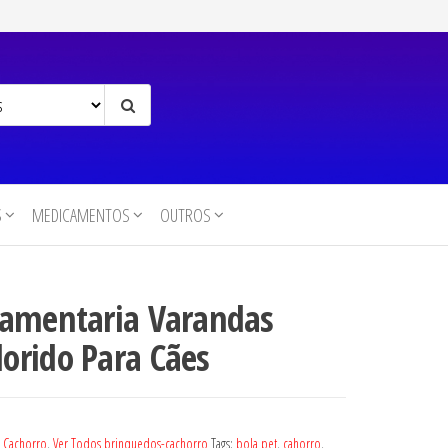
S
MEDICAMENTOS
OUTROS
ramentaria Varandas
orido Para Cães
,
Cachorro
,
Ver Todos brinquedos-cachorro
Tags:
bola pet
,
cahorro
,