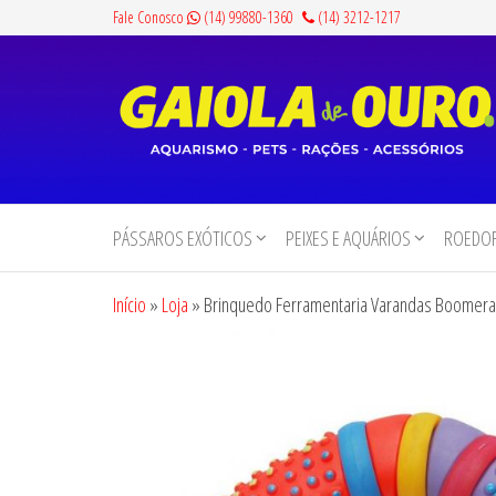
Pular
Fale Conosco
(14) 99880-1360
(14) 3212-1217
para
o
conteúdo
Gaiola
Aquarismo,
Pets,
de
Rações e
PÁSSAROS EXÓTICOS
PEIXES E AQUÁRIOS
ROEDOR
Ouro
Acessórios
Início
»
Loja
»
Brinquedo Ferramentaria Varandas Boomera