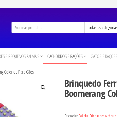
ES E PEQUENOS ANIMAIS
CACHORROS E RAÇÕES
GATOS E RAÇÕE
ng Colorido Para Cães
Brinquedo Fer
Boomerang Col
Categorias:
Bolinha
,
Brinquedos cachorro