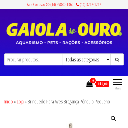
Pular
Fale Conosco
(14) 99880-1360
(14) 3212-1217
para
o
conteúdo
Gaiola de Ouro
Aquarismo, Pets, Rações e Acessórios
0
R$0,00
Menu
Início
»
Loja
»
Brinquedo Para Aves Bragança Pêndulo Pequeno