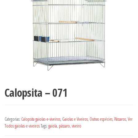
Calopsita – 071
Categorias:
Calopsita gaiolas-e-viveiros
,
Gaiolas e Viveiros
,
Outras espécies
,
Pássaros
,
Ver
Todos gaiolas-e-viveiros
Tags:
gaiola
,
pássaro
,
viveiro