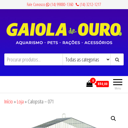
Pular
Fale Conosco
(14) 99880-1360
(14) 3212-1217
para
o
conteúdo
Gaiola de Ouro
Aquarismo, Pets, Rações e Acessórios
0
R$0,00
Menu
Início
»
Loja
»
Calopsita – 071