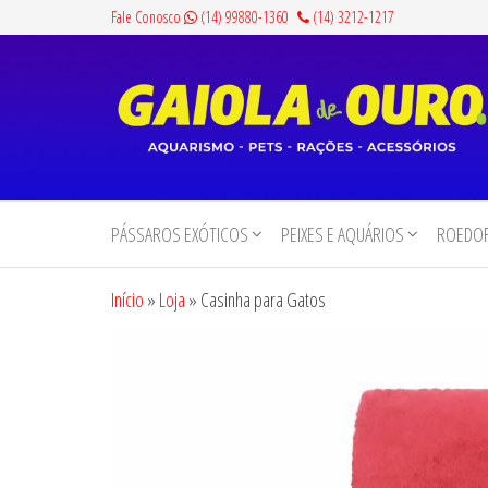
Pular
Fale Conosco
(14) 99880-1360
(14) 3212-1217
para
o
conteúdo
Gaiola
Aquarismo,
Pets,
de
Rações e
PÁSSAROS EXÓTICOS
PEIXES E AQUÁRIOS
ROEDOR
Ouro
Acessórios
Início
»
Loja
»
Casinha para Gatos