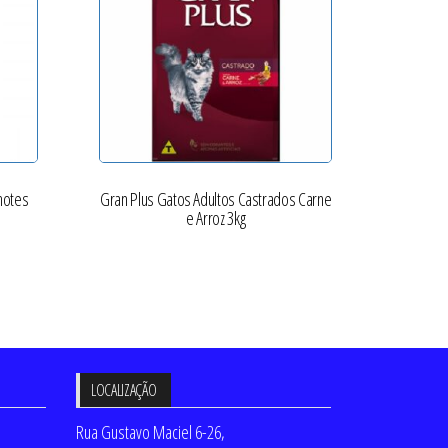
hotes
Gran Plus Gatos Adultos Castrados Carne
e Arroz 3kg
LOCALIZAÇÃO
Rua Gustavo Maciel 6-26,