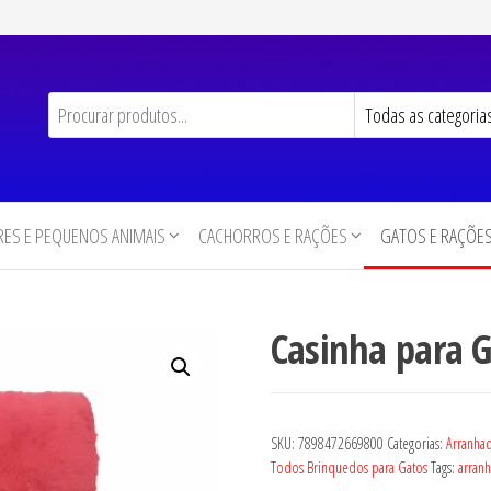
ES E PEQUENOS ANIMAIS
CACHORROS E RAÇÕES
GATOS E RAÇÕE
Casinha para 
SKU:
7898472669800
Categorias:
Arranha
Todos Brinquedos para Gatos
Tags:
arran