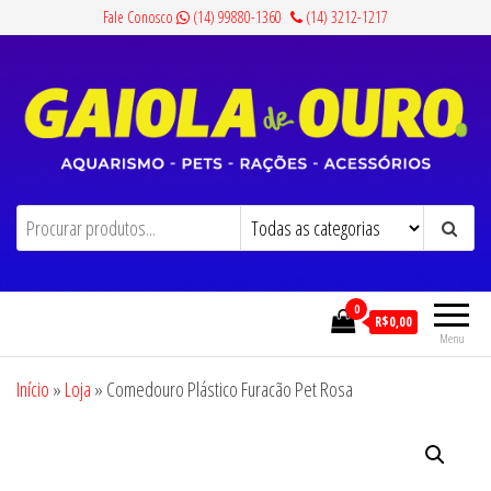
Pular
Fale Conosco
(14) 99880-1360
(14) 3212-1217
para
o
conteúdo
Gaiola de Ouro
Aquarismo, Pets, Rações e Acessórios
0
R$0,00
Menu
Início
»
Loja
»
Comedouro Plástico Furacão Pet Rosa