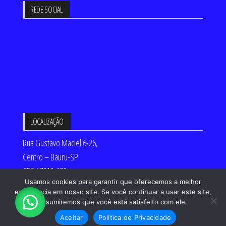
REDE SOCIAL
LOCALIZAÇÃO
Rua Gustavo Maciel 6-26,
Centro – Bauru-SP
CEP 17010-180
Usamos cookies para garantir que oferecemos a melhor
Desenvolvido por:
experiência em nosso site. Se você continuar a usar este site,
assumiremos que você está satisfeito com ele.
Aceitar
Política de Privacidade