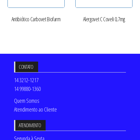
Antibiótico Carbovet Biofarm
Alergovet C Coveli 0,7mg
CONTATO
14 3212-1217
14 99880-1360
Quem Somos
Atendimento ao Cliente
ATENDIMENTO
Segunda à Sexta