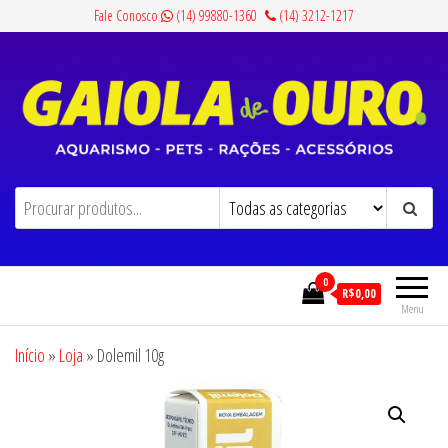
Pular
Fale Conosco
(14) 99880-1360
(14) 3212-1217
para
o
conteúdo
Gaiola de Ouro
Aquarismo, Pets, Rações e Acessórios
0
R$0,00
Menu
Início
»
Loja
»
Dolemil 10g