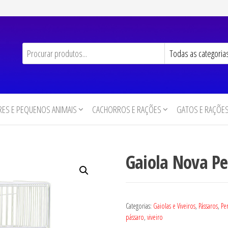
ES E PEQUENOS ANIMAIS
CACHORROS E RAÇÕES
GATOS E RAÇÕE
Gaiola Nova Pe
Categorias:
Gaiolas e Viveiros
,
Pássaros
,
Per
pássaro
,
viveiro