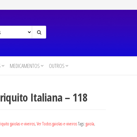
S
MEDICAMENTOS
OUTROS
riquito Italiana – 118
iquito gaiolas-e-viveiros
,
Ver Todos gaiolas-e-viveiros
Tags:
gaiola
,