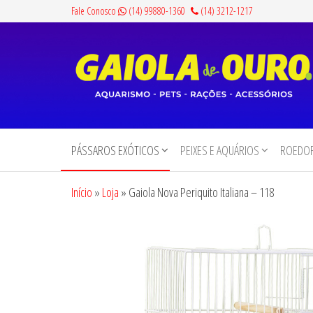
Pular
Fale Conosco
(14) 99880-1360
(14) 3212-1217
para
o
conteúdo
Gaiola
Aquarismo,
Pets,
de
Rações e
PÁSSAROS EXÓTICOS
PEIXES E AQUÁRIOS
ROEDOR
Ouro
Acessórios
Início
»
Loja
»
Gaiola Nova Periquito Italiana – 118