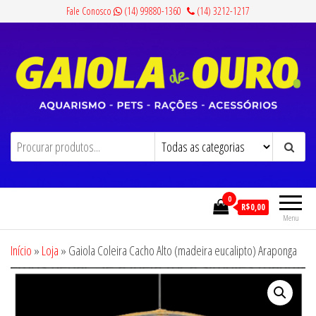
Pular
Fale Conosco
(14) 99880-1360
(14) 3212-1217
para
o
conteúdo
Gaiola de Ouro
Aquarismo, Pets, Rações e Acessórios
0
R$0,00
Menu
Início
»
Loja
»
Gaiola Coleira Cacho Alto (madeira eucalipto) Araponga