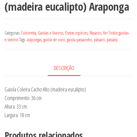
(madeira eucalipto) Araponga
Categorias:
Coleirinha
,
Gaiolas e Viveiros
,
Outras espécies
,
Pássaros
,
Ver Todos gaiolas-
e-viveiros
Tags:
arapongas
,
gaiola de ouro
,
gaiola passarinho
,
pássaro
,
passarp
DESCRIÇÃO
Gaiola Coleira Cacho Alto (madeira eucalipto)
Comprimento: 36 cm
Altura: 33 cm
Largura: 18 cm
Produtos relacionados