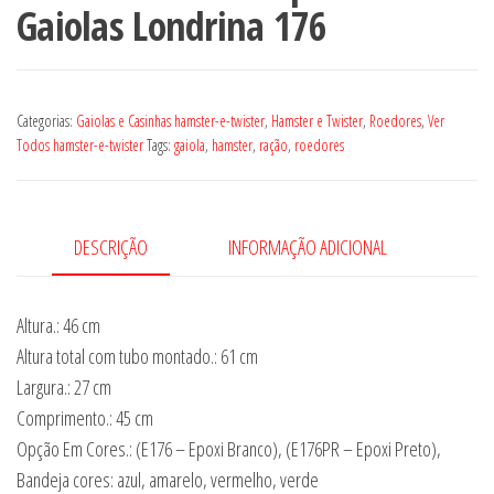
Gaiolas Londrina 176
Categorias:
Gaiolas e Casinhas hamster-e-twister
,
Hamster e Twister
,
Roedores
,
Ver
Todos hamster-e-twister
Tags:
gaiola
,
hamster
,
ração
,
roedores
DESCRIÇÃO
INFORMAÇÃO ADICIONAL
Altura.: 46 cm
Altura total com tubo montado.: 61 cm
Largura.: 27 cm
Comprimento.: 45 cm
Opção Em Cores.: (E176 – Epoxi Branco), (E176PR – Epoxi Preto),
Bandeja cores: azul, amarelo, vermelho, verde