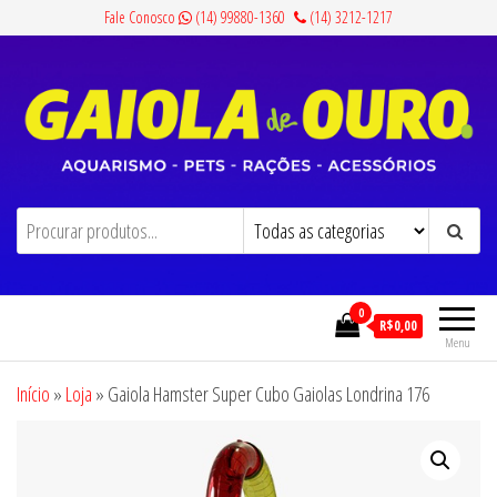
Pular
Fale Conosco
(14) 99880-1360
(14) 3212-1217
para
o
conteúdo
Gaiola de Ouro
Aquarismo, Pets, Rações e Acessórios
0
R$0,00
Menu
Início
»
Loja
»
Gaiola Hamster Super Cubo Gaiolas Londrina 176