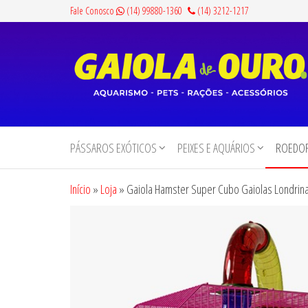
Pular
Fale Conosco
(14) 99880-1360
(14) 3212-1217
para
o
conteúdo
Gaiola
Aquarismo,
Pets,
de
Rações e
PÁSSAROS EXÓTICOS
PEIXES E AQUÁRIOS
ROEDOR
Ouro
Acessórios
Início
»
Loja
»
Gaiola Hamster Super Cubo Gaiolas Londrin