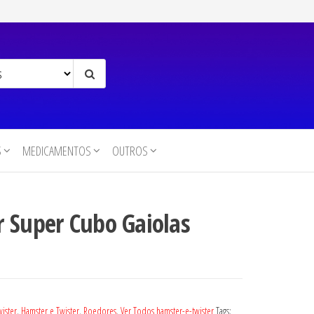
S
MEDICAMENTOS
OUTROS
 Super Cubo Gaiolas
wister
,
Hamster e Twister
,
Roedores
,
Ver Todos hamster-e-twister
Tags: