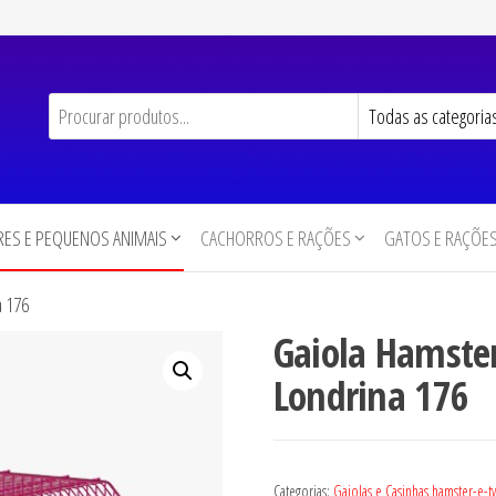
ES E PEQUENOS ANIMAIS
CACHORROS E RAÇÕES
GATOS E RAÇÕE
a 176
Gaiola Hamster
Londrina 176
Categorias:
Gaiolas e Casinhas hamster-e-t