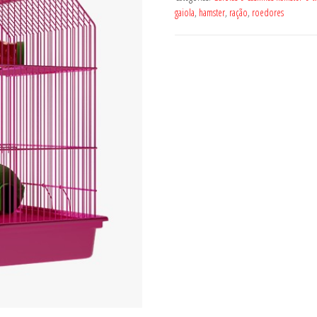
gaiola
,
hamster
,
ração
,
roedores