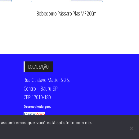
Bebedouro Pássaro Plas MF 200ml
LOCALIZAÇÃO
Rua Gustavo Maciel 6-26,
Centro – Bauru-SP
CEP 17010-180
Desenvolvido por:
 assumiremos que você está satisfeito com ele.