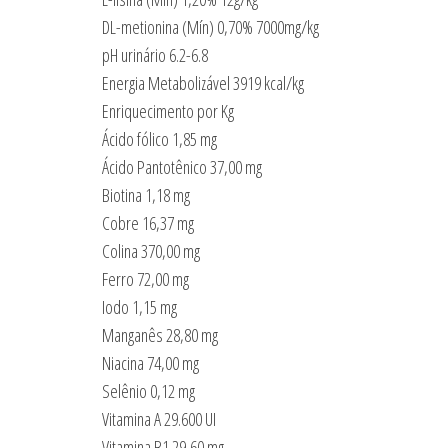
DL-metionina (Mín) 0,70% 7000mg/kg
pH urinário 6.2-6.8
Energia Metabolizável 3919 kcal/kg
Enriquecimento por Kg
Ácido fólico 1,85 mg
Ácido Pantotênico 37,00 mg
Biotina 1,18 mg
Cobre 16,37 mg
Colina 370,00 mg
Ferro 72,00 mg
Iodo 1,15 mg
Manganês 28,80 mg
Niacina 74,00 mg
Selênio 0,12 mg
Vitamina A 29.600 UI
Vitamina B1 29,60 mg