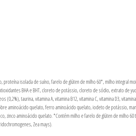
, proteína isolada de suíno, farelo de glúten de milho 60*, milho integral m
 antioxidantes BHA e BHT, cloreto de potássio, cloreto de sódio, extrato de y
s (0,2%), taurina, vitamina A, vitamina B12, vitamina C, vitamina D3, vitamina 
na, cobre aminoácido quelato, ferro aminoácido quelato, iodeto de potássio, m
inco, zinco aminoácido quelato. *Contém milho e farelo de glúten de milho 60
iridochromogenes, Zea mays).