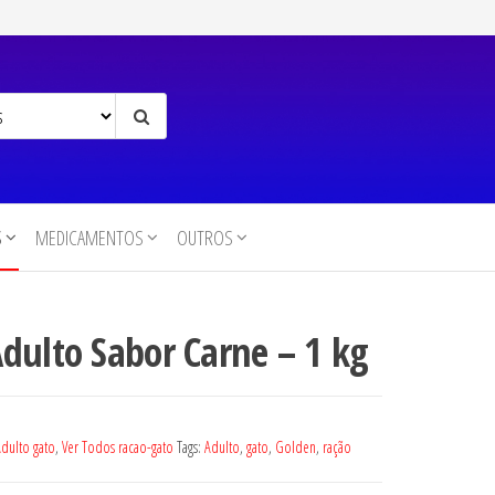
S
MEDICAMENTOS
OUTROS
dulto Sabor Carne – 1 kg
dulto gato
,
Ver Todos racao-gato
Tags:
Adulto
,
gato
,
Golden
,
ração