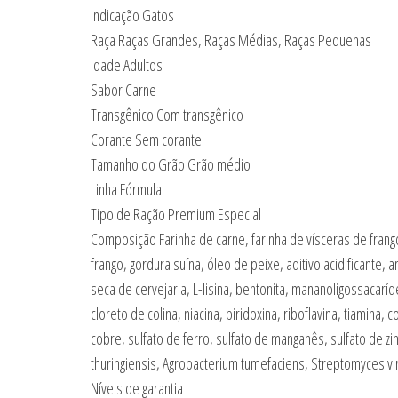
Indicação Gatos
Raça Raças Grandes, Raças Médias, Raças Pequenas
Idade Adultos
Sabor Carne
Transgênico Com transgênico
Corante Sem corante
Tamanho do Grão Grão médio
Linha Fórmula
Tipo de Ração Premium Especial
Composição Farinha de carne, farinha de vísceras de frango
frango, gordura suína, óleo de peixe, aditivo acidificante,
seca de cervejaria, L-lisina, bentonita, mananoligossacarídeo
cloreto de colina, niacina, piridoxina, riboflavina, tiami
cobre, sulfato de ferro, sulfato de manganês, sulfato de z
thuringiensis, Agrobacterium tumefaciens, Streptomyces v
Níveis de garantia