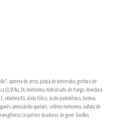
oído*, quirera de arroz, polpa de beterraba, gordura de
ucca (0,05%), DL-metionina, hidrolisado de frango, levedura
E, vitamina K3, ácido fólico, ácido pantotênico, biotina,
anganês aminoácido quelato, selênio metionina, sulfato de
 transgênicos (espécies doadoras de gene: Bacillus