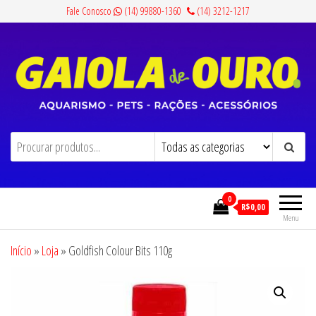
Pular
Fale Conosco
(14) 99880-1360
(14) 3212-1217
para
o
conteúdo
Gaiola de Ouro
Aquarismo, Pets, Rações e Acessórios
0
R$0,00
Menu
Início
»
Loja
»
Goldfish Colour Bits 110g