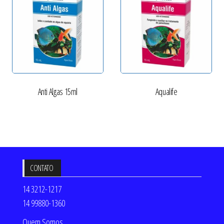
Anti Algas 15ml
Aqualife
CONTATO
14 3212-1217
14 99880-1360
Quem Somos