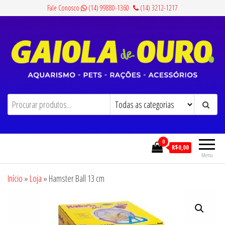
Pular
Fale Conosco
(14) 99880-1360
(14) 3212-1217
para
o
conteúdo
Gaiola de Ouro
Aquarismo, Pets, Rações e Acessórios
0
R$0,00
Menu
Início
»
Loja
»
Hamster Ball 13 cm