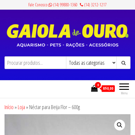
Pular
Fale Conosco
(14) 99880-1360
(14) 3212-1217
para
o
conteúdo
Gaiola de Ouro
Aquarismo, Pets, Rações e Acessórios
0
R$0,00
Menu
Início
»
Loja
»
Néctar para Beija Flor – 600g