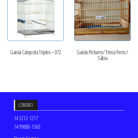
Gaiola Calopsita Triplex – 072
Gaiola Picharro/ Trinca Ferro /
Sábia
CONTATO
14 3212-1217
14 99880-1360