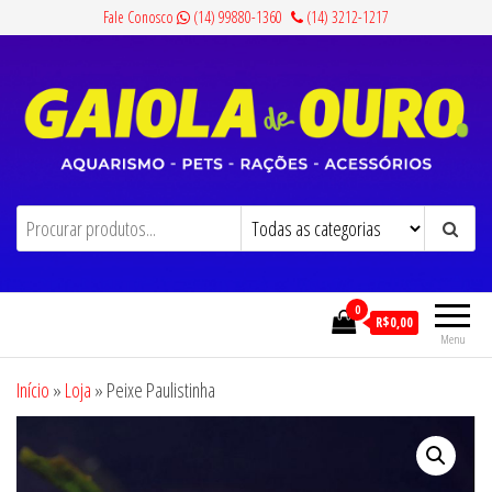
Pular
Fale Conosco
(14) 99880-1360
(14) 3212-1217
para
o
conteúdo
Gaiola de Ouro
Aquarismo, Pets, Rações e Acessórios
0
R$0,00
Menu
Início
»
Loja
»
Peixe Paulistinha