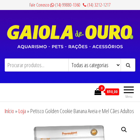
Pular
Fale Conosco
(14) 99880-1360
(14) 3212-1217
para
o
conteúdo
Gaiola de Ouro
Aquarismo, Pets, Rações e Acessórios
0
R$0,00
Menu
Início
»
Loja
»
Petisco Golden Cookie Banana Aveia e Mel Cães Adultos