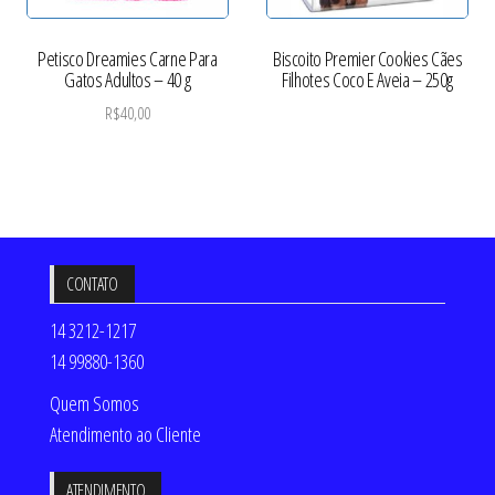
Petisco Dreamies Carne Para
Biscoito Premier Cookies Cães
Gatos Adultos – 40 g
Filhotes Coco E Aveia – 250g
R$
40,00
CONTATO
14 3212-1217
14 99880-1360
Quem Somos
Atendimento ao Cliente
ATENDIMENTO