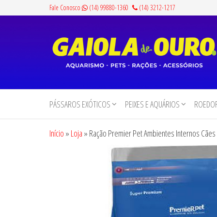
Pular
Fale Conosco
(14) 99880-1360
(14) 3212-1217
para
o
conteúdo
Gaiola
Aquarismo,
Pets,
de
Rações e
PÁSSAROS EXÓTICOS
PEIXES E AQUÁRIOS
ROEDOR
Ouro
Acessórios
Início
»
Loja
»
Ração Premier Pet Ambientes Internos Cães 