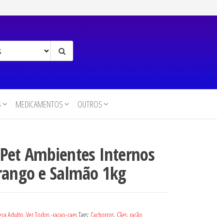
S
MEDICAMENTOS
OUTROS
 Pet Ambientes Internos
Frango e Salmão 1kg
eca Adulto
,
Ver Todos -racao-caes
Tags:
Cachorros
,
Cães
,
ração