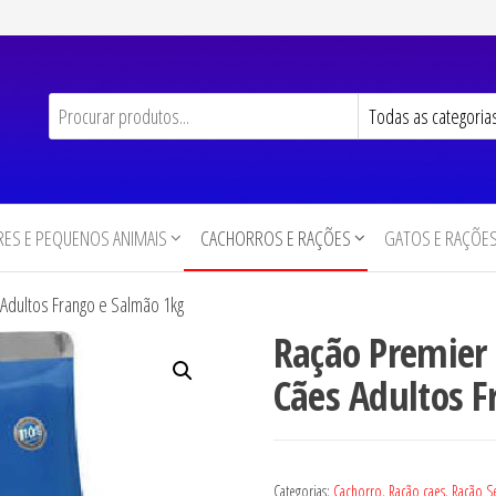
ES E PEQUENOS ANIMAIS
CACHORROS E RAÇÕES
GATOS E RAÇÕE
Adultos Frango e Salmão 1kg
Ração Premier
Cães Adultos 
Categorias:
Cachorro
,
Ração caes
,
Ração S