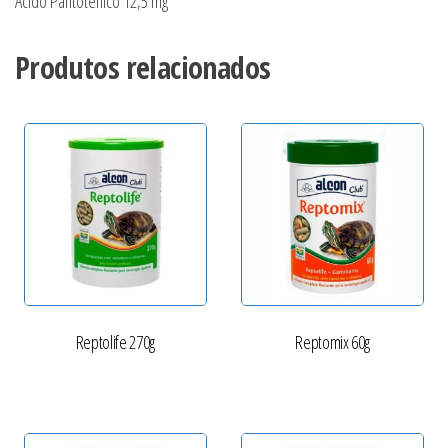
Ácido Pantotênico 12,5 mg
Produtos relacionados
Reptolife 270g
Reptomix 60g