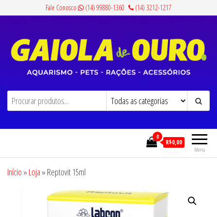
Pular
Fale Conosco
(14) 99880-1360
(14) 3212-1217
para
o
conteúdo
Gaiola de Ouro
Aquarismo, Pets, Rações e Acessórios
0
R$0,00
Menu
Início
»
Loja
»
Reptovit 15ml