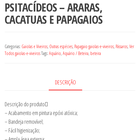
PSITACÍDEOS – ARARAS,
CACATUAS E PAPAGAIOS
Categorias:
Gaiolas e Viveiros
,
Outras espécies
,
Papagaio gaiolas-e-viveiros
,
Pássaros
,
Ver
Todos gaiolas-e-viveiros
Tags:
Aquário
,
Aquário / Beteira
,
beteira
DESCRIÇÃO
Descrição do produto
– Acabamento em pintura epóxi atóxica;
– Bandeja removível;
– Fácil higienização;
– Ampla área externa;