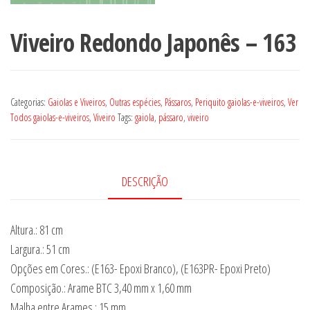
Viveiro Redondo Japonês – 163
Categorias:
Gaiolas e Viveiros
,
Outras espécies
,
Pássaros
,
Periquito gaiolas-e-viveiros
,
Ver
Todos gaiolas-e-viveiros
,
Viveiro
Tags:
gaiola
,
pássaro
,
viveiro
DESCRIÇÃO
Altura.: 81 cm
Largura.: 51 cm
Opções em Cores.: (E163- Epoxi Branco), (E163PR- Epoxi Preto)
Composição.: Arame BTC 3,40 mm x 1,60 mm
Malha entre Arames.: 15 mm