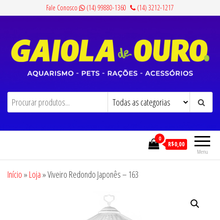
Pular
Fale Conosco
(14) 99880-1360
(14) 3212-1217
para
o
conteúdo
Gaiola de Ouro
Aquarismo, Pets, Rações e Acessórios
0
R$0,00
Menu
Início
»
Loja
»
Viveiro Redondo Japonês – 163