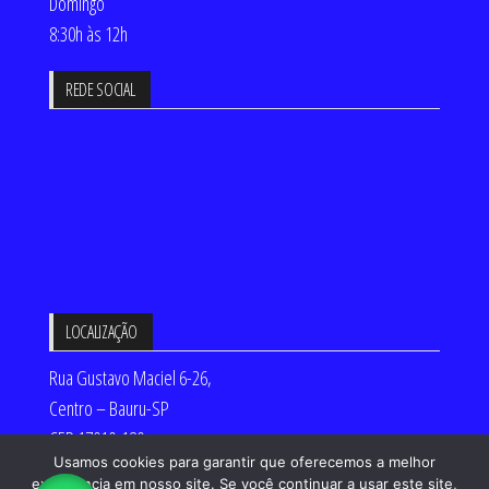
Domingo
8:30h às 12h
REDE SOCIAL
LOCALIZAÇÃO
Rua Gustavo Maciel 6-26,
Centro – Bauru-SP
CEP 17010-180
Usamos cookies para garantir que oferecemos a melhor
Desenvolvido por:
experiência em nosso site. Se você continuar a usar este site,