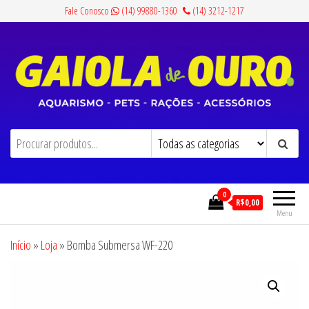
Pular
Fale Conosco
(14) 99880-1360
(14) 3212-1217
para
o
conteúdo
Gaiola de Ouro
Aquarismo, Pets, Rações e Acessórios
0
R$0,00
Menu
Início
»
Loja
»
Bomba Submersa WF-220