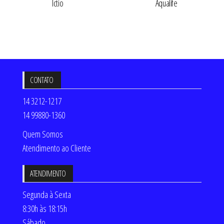
Ictio
Aqualife
CONTATO
14 3212-1217
14 99880-1360
Quem Somos
Atendimento ao Cliente
ATENDIMENTO
Segunda à Sexta
8:30h às 18:15h
Sábado