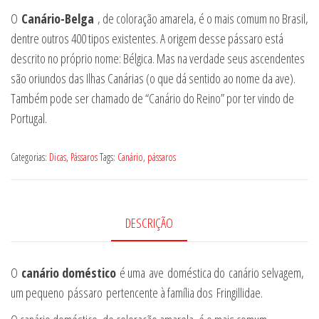
O
Canário-Belga
, de coloração amarela, é o mais comum no Brasil,
dentre outros 400 tipos existentes. A origem desse pássaro está
descrito no próprio nome: Bélgica. Mas na verdade seus ascendentes
são oriundos das Ilhas Canárias (o que dá sentido ao nome da ave).
Também pode ser chamado de “Canário do Reino” por ter vindo de
Portugal.
Categorias:
Dicas
,
Pássaros
Tags:
Canário
,
pássaros
DESCRIÇÃO
O
canário doméstico
é uma ave doméstica do canário selvagem,
um pequeno pássaro pertencente à família dos Fringillidae.