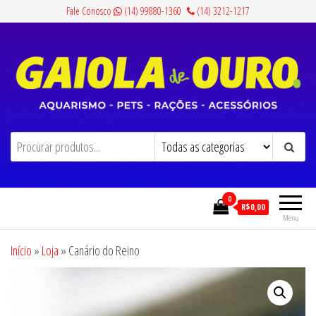
Pular
Fale Conosco
(14) 99880-1360
(14) 3212-1217
para
o
conteúdo
Gaiola de Ouro
Aquarismo, Pets, Rações e Acessórios
0
R$0,00
Menu
Início
»
Loja
»
Canário do Reino