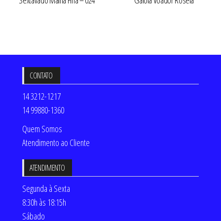
CONTATO
14 3212-1217
14 99880-1360
Quem Somos
Atendimento ao Cliente
ATENDIMENTO
Segunda à Sexta
8:30h às 18:15h
Sábado