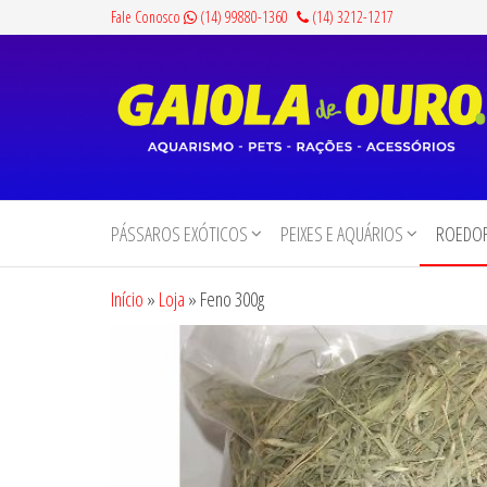
Pular
Fale Conosco
(14) 99880-1360
(14) 3212-1217
para
o
conteúdo
Gaiola
Aquarismo,
Pets,
de
Rações e
PÁSSAROS EXÓTICOS
PEIXES E AQUÁRIOS
ROEDOR
Ouro
Acessórios
Início
»
Loja
»
Feno 300g