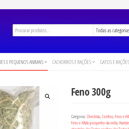
ES E PEQUENOS ANIMAIS
CACHORROS E RAÇÕES
GATOS E RAÇÕE
Feno 300g
Categorias:
Chinchilas
,
Coelhos
,
Feno e Alf
Feno e Alfafa porquinho-da-india
,
Hamster