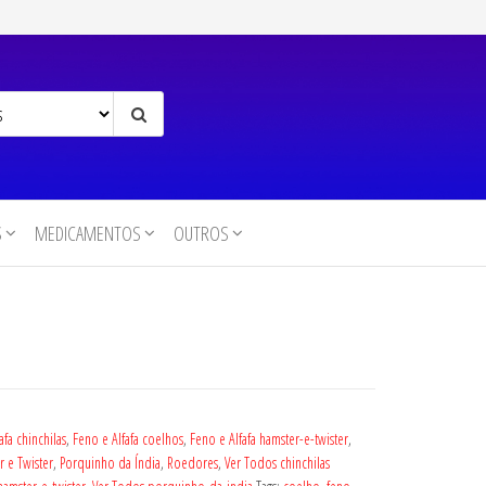
S
MEDICAMENTOS
OUTROS
afa chinchilas
,
Feno e Alfafa coelhos
,
Feno e Alfafa hamster-e-twister
,
 e Twister
,
Porquinho da Índia
,
Roedores
,
Ver Todos chinchilas