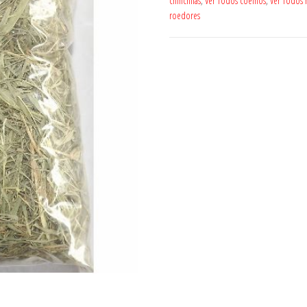
chinchilas
,
Ver Todos coelhos
,
Ver Todos h
roedores