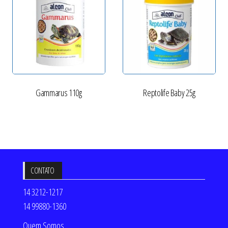
Gammarus 110g
Reptolife Baby 25g
CONTATO
14 3212-1217
14 99880-1360
Quem Somos