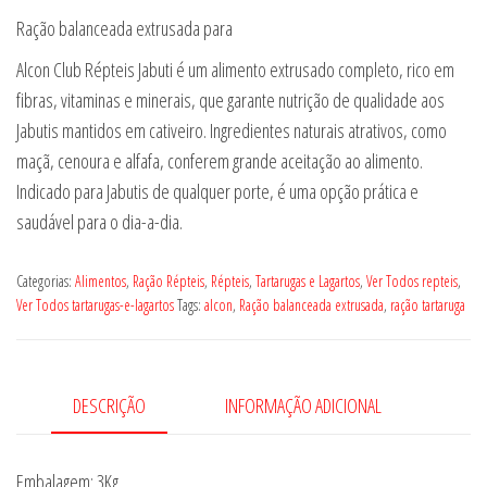
Ração balanceada extrusada para
Alcon Club Répteis Jabuti é um alimento extrusado completo, rico em
fibras, vitaminas e minerais, que garante nutrição de qualidade aos
Jabutis mantidos em cativeiro. Ingredientes naturais atrativos, como
maçã, cenoura e alfafa, conferem grande aceitação ao alimento.
Indicado para Jabutis de qualquer porte, é uma opção prática e
saudável para o dia-a-dia.
Categorias:
Alimentos
,
Ração Répteis
,
Répteis
,
Tartarugas e Lagartos
,
Ver Todos repteis
,
Ver Todos tartarugas-e-lagartos
Tags:
alcon
,
Ração balanceada extrusada
,
ração tartaruga
DESCRIÇÃO
INFORMAÇÃO ADICIONAL
Embalagem: 3Kg