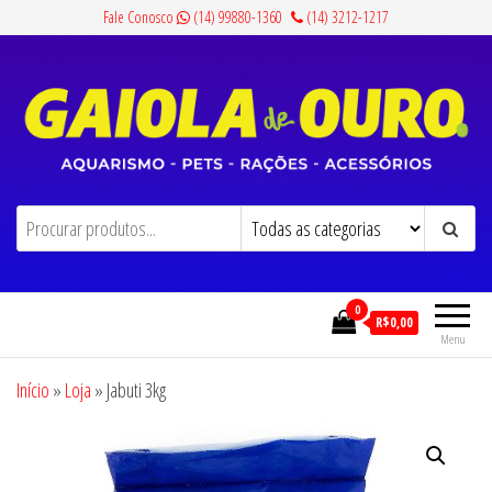
Pular
Fale Conosco
(14) 99880-1360
(14) 3212-1217
para
o
conteúdo
Gaiola de Ouro
Aquarismo, Pets, Rações e Acessórios
0
R$0,00
Menu
Início
»
Loja
»
Jabuti 3kg