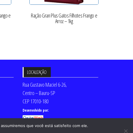
rango e
Ração Gran Plus Gatos Filhotes Frango e
Arroz – 1kg
LOCALIZAÇÃO
Rua Gustavo Maciel 6-26,
Centro – Bauru-SP
CEP 17010-180
Desenvolvido por:
 assumiremos que você está satisfeito com ele.