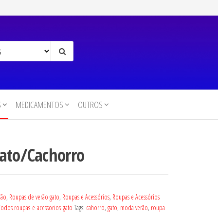
S
MEDICAMENTOS
OUTROS
Gato/Cachorro
rão
,
Roupas de verão gato
,
Roupas e Acessórios
,
Roupas e Acessórios
Todos roupas-e-acessorios-gato
Tags:
cahorro
,
gato
,
moda verão
,
roupa