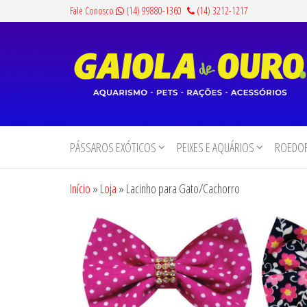
Pular
Fale Conosco
(14) 99880-1360
(14) 3212-1217
para
o
conteúdo
Gaiola
Aquarismo,
Pets,
de
Rações e
PÁSSAROS EXÓTICOS
PEIXES E AQUÁRIOS
ROEDOR
Ouro
Acessórios
Início
»
Loja
»
Lacinho para Gato/Cachorro